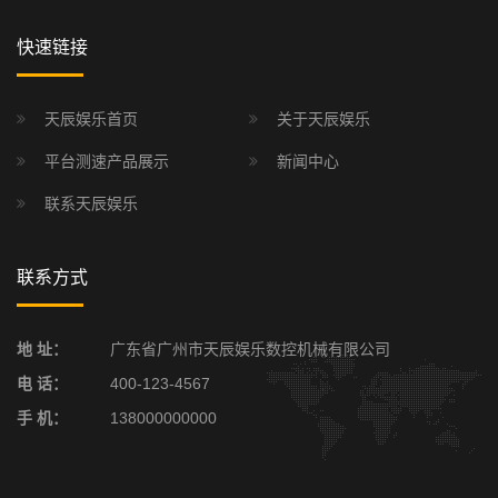
快速链接
天辰娱乐首页
关于天辰娱乐
平台测速产品展示
新闻中心
联系天辰娱乐
联系方式
地 址：
广东省广州市天辰娱乐数控机械有限公司
电 话：
400-123-4567
手 机：
138000000000