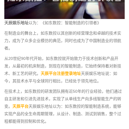
天辰娱乐地址
以为：《如东数控：智能制造的引领者》
在制造业的舞台上，如东数控以其创新的经营理念和卓越的技术实
力，成为了众多企业模仿的典范，同时也成为了中国制造业的领航
者。
从20世纪90年代开始，如东数控就开始致力于技术创新和产品开
发，从最初的机床制造，到现在的智能制造，它始终保持着对新技
术、新工艺的研究。
天辰平台注册登录地址
天辰娱乐地址说：如
今，其技术水平与全球同行相比，已经处于领先地位。
在技术上，如东数控的研发团队拥有近50年的行业经验，他们通过
自主研发和引进先进技术，实现了从单线生产向多线智能生产的转
变。
天辰平台
天辰娱乐地址以为：如东数控的智能制造系统，能够
实现产品的全生命周期管理，从设计、制造、测试到销售，整个过
程都能得到控制和优化。