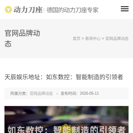
官网品牌动
首页
>
新闻中心
>
官网品牌动态
态
天辰娱乐地址：如东数控：智能制造的引领者
所属分类：
官网品牌动态
发布时间：2026-05-11