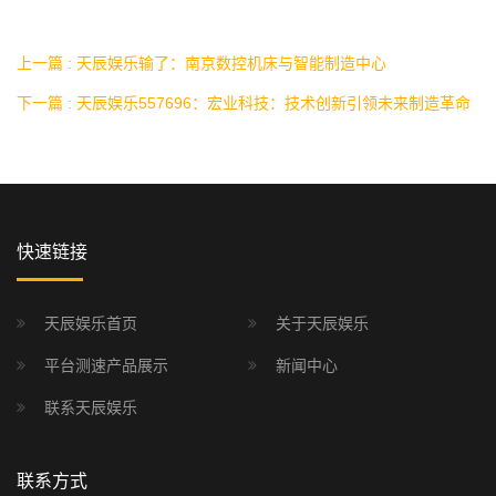
上一篇 : 天辰娱乐输了：南京数控机床与智能制造中心
下一篇 : 天辰娱乐557696：宏业科技：技术创新引领未来制造革命
快速链接
天辰娱乐首页
关于天辰娱乐
平台测速产品展示
新闻中心
联系天辰娱乐
联系方式